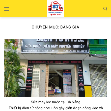
Skip
to
content
CHUYÊN MỤC:
BẢNG GIÁ
Sửa máy lọc nước tại Đà Nẵng
Thiết bị điện tử hỏng hóc luôn gây gián đoạn công việc và