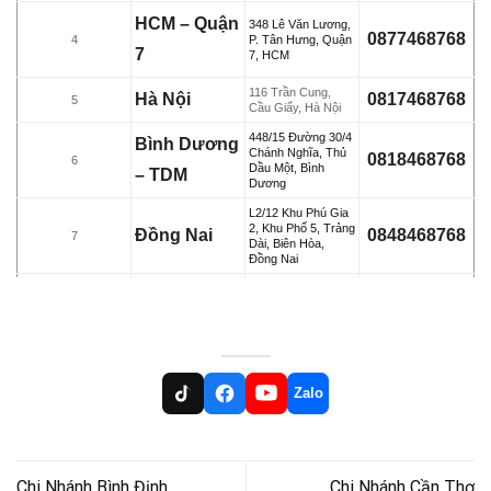
HCM – Quận
348 Lê Văn Lương,
0877468768
4
P. Tân Hưng, Quận
7
7, HCM
116 Trần Cung,
Hà Nội
0817468768
5
Cầu Giấy, Hà Nội
448/15 Đường 30/4
Bình Dương
Chánh Nghĩa, Thủ
0818468768
6
Dầu Một, Bình
– TDM
Dương
L2/12 Khu Phú Gia
2, Khu Phố 5, Trảng
Đồng Nai
0848468768
7
Dài, Biên Hòa,
Đồng Nai
Chợ An Cư,
Phường An
Cần Thơ
Cư, Ninh
0845468768
8
Kiều, TP.
Zalo
Cần Thơ
33-23F Phạm Thái
Bường, TP. Vĩnh
Vĩnh Long
0832468768
9
Chi Nhánh Bình Định
Chi Nhánh Cần Thơ
Long, Tỉnh Vĩnh