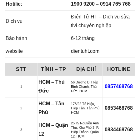
Hotilie:
1900 9200 – 0914 765 768
Điện Tử HT – Dịch vụ sửa
Dịch vụ
tivi chuyên nghiệp
Bảo hành
6-12 tháng
website
dientuht.com
STT
TỈNH – TP
ĐỊA CHỈ
HOTLINE
HCM – Thủ
56 Đường B, Hiệp
0857468768
1
Bình Chánh, Thủ
Đức
Đức, HCM
HCM – Tân
178/22 Tô Hiệu,
0853468768
2
Hiệp Tân, Tân Phú,
Phú
HCM
25H5 Nguyễn Ảnh
HCM – Quận
Thủ, Khu Phố 3, P.
0834468768
3
Hiệp Thành, Quận
12
12, HCM