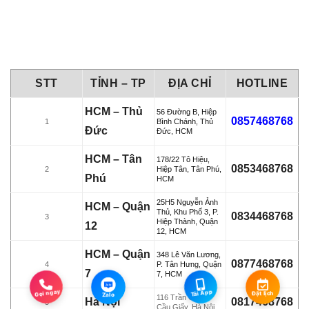
STT
TỈNH – TP
ĐỊA CHỈ
HOTLINE
HCM – Thủ
56 Đường B, Hiệp
0857468768
1
Bình Chánh, Thủ
Đức
Đức, HCM
HCM – Tân
178/22 Tô Hiệu,
0853468768
2
Hiệp Tân, Tân Phú,
Phú
HCM
25H5 Nguyễn Ảnh
HCM – Quận
Thủ, Khu Phố 3, P.
0834468768
3
Hiệp Thành, Quận
12
12, HCM
HCM – Quận
348 Lê Văn Lương,
0877468768
4
P. Tân Hưng, Quận
7
7, HCM
116 Trần Cung,
Hà Nội
0817468768
5
Cầu Giấy, Hà Nội
Zalo
448/15 Đường 30/4
Bình Dương
Gọi ngay
Tải App
Đặt lịch
Zalo
Chánh Nghĩa, Thủ
0818468768
6
Dầu Một, Bình