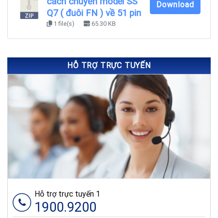
cách chuyển model SS
Download
Q7 ( đuôi FN ) về 51 pin
1 file(s)
65.30 KB
HỖ TRỢ TRỰC TUYẾN
Hỗ trợ trực tuyến 1
1900.9200