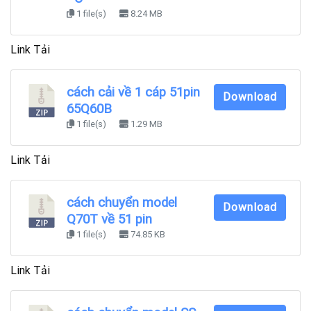
1 file(s)
8.24 MB
Link Tải
cách cải về 1 cáp 51pin
Download
65Q60B
1 file(s)
1.29 MB
Link Tải
cách chuyển model
Download
Q70T về 51 pin
1 file(s)
74.85 KB
Link Tải