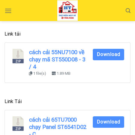
Skip
to
content
Link tải
cách cải 55NU7100 về
Download
chạy mã ST550D08 - 3
/ 4
1 file(s)
1.89 MB
Link Tải
cách cải 65TU7000
Download
chạy Panel ST6541D02
- C