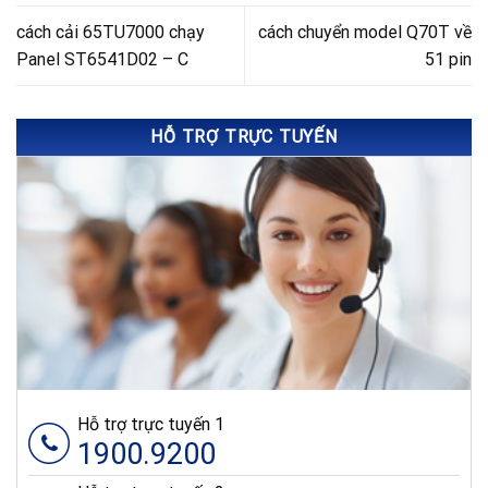
cách cải 65TU7000 chạy
cách chuyển model Q70T về
Panel ST6541D02 – C
51 pin
HỖ TRỢ TRỰC TUYẾN
Hỗ trợ trực tuyến 1
1900.9200