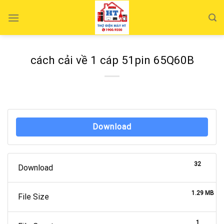
Skip
to
content
cách cải về 1 cáp 51pin 65Q60B
Download
32
Download
1.29 MB
File Size
1