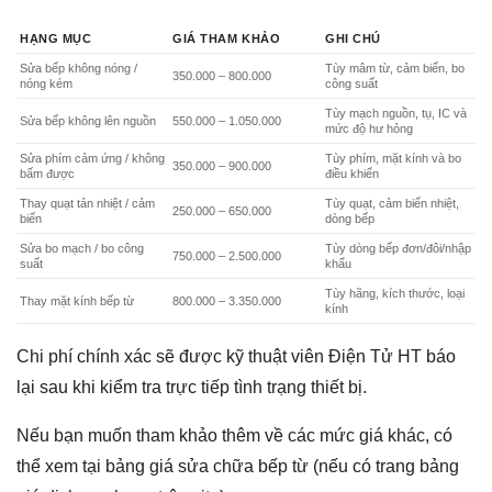
HẠNG MỤC
GIÁ THAM KHẢO
GHI CHÚ
Sửa bếp không nóng /
Tùy mâm từ, cảm biến, bo
350.000 – 800.000
nóng kém
công suất
Tùy mạch nguồn, tụ, IC và
Sửa bếp không lên nguồn
550.000 – 1.050.000
mức độ hư hỏng
Sửa phím cảm ứng / không
Tùy phím, mặt kính và bo
350.000 – 900.000
bấm được
điều khiển
Thay quạt tản nhiệt / cảm
Tùy quạt, cảm biến nhiệt,
250.000 – 650.000
biến
dòng bếp
Sửa bo mạch / bo công
Tùy dòng bếp đơn/đôi/nhập
750.000 – 2.500.000
suất
khẩu
Tùy hãng, kích thước, loại
Thay mặt kính bếp từ
800.000 – 3.350.000
kính
Chi phí chính xác sẽ được kỹ thuật viên Điện Tử HT báo
lại sau khi kiểm tra trực tiếp tình trạng thiết bị.
Nếu bạn muốn tham khảo thêm về các mức giá khác, có
thể xem tại bảng giá sửa chữa bếp từ (nếu có trang bảng