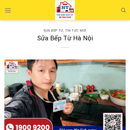
Skip
to
content
SỬA BẾP TỪ
,
TIN TỨC MỚI
Sửa Bếp Từ Hà Nội