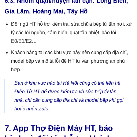
6.3. Nhóm quận/huyện lân cận: Long Biên,
Gia Lâm, Hoàng Mai, Tây Hồ
Đội ngũ HT hỗ trợ kiểm tra, sửa chữa bếp từ tận nơi, xử
lý các lỗi nguồn, cảm biến, quạt tản nhiệt, báo lỗi
E0/E1/E2…
Khách hàng tại các khu vực này nên cung cấp địa chỉ,
model bếp và mô tả lỗi để HT tư vấn phương án phù
hợp.
Bạn ở khu vực nào tại Hà Nội cũng có thể liên hệ
Điện Tử HT để được kiểm tra và sửa bếp từ tận
nhà, chỉ cần cung cấp địa chỉ và model bếp khi gọi
hoặc nhắn Zalo.
7. App Thợ Điện Máy HT, bảo