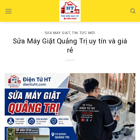
Skip
to
content
SỬA MÁY GIẶT
,
TIN TỨC MỚI
Sửa Máy Giặt Quảng Trị uy tín và giá
rẻ