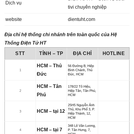
Dịch vụ
tivi chuyên nghiệp
website
dientuht.com
Địa chỉ hệ thống chi nhánh trên toàn quốc của Hệ
Thống Điện Tử HT
STT
TỈNH – TP
ĐỊA CHỈ
HOTLINE
HCM – Thủ
56 Đường B, Hiệp
1
Bình Chánh, Thủ
Đức
Đức, HCM
HCM – Tân
178/22 Tô Hiệu,
2
Hiệp Tân, Tân Phú,
Phú
HCM
25H5 Nguyễn Ảnh
Thủ, Khu Phố 3, P.
HCM – tại 12
3
Hiệp Thành, 12,
HCM
348 Lê Văn Lương,
HCM – tại 7
4
P. Tân Hưng, 7,