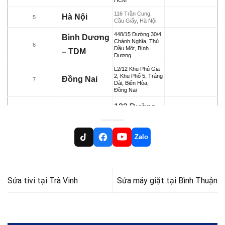
HCM
116 Trần Cung,
Hà Nội
5
Cầu Giấy, Hà Nội
448/15 Đường 30/4
Bình Dương
Chánh Nghĩa, Thủ
6
Dầu Một, Bình
– TDM
Dương
L2/12 Khu Phú Gia
2, Khu Phố 5, Trảng
Đồng Nai
7
Dài, Biên Hòa,
Đồng Nai
132 Đường
B25, KĐC
91B, P. An
Zalo
Cần Thơ
8
Khánh, Ninh
Kiều, TP.
Cần Thơ
Sửa tivi tại Trà Vinh
Sửa máy giặt tại Bình Thuận
33-23F Phạm Thái
Bường, TP. Vĩnh
Vĩnh Long
9
Long, Tỉnh Vĩnh
Long