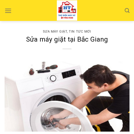
Skip
to
content
SỬA MÁY GIẶT
,
TIN TỨC MỚI
Sửa máy giặt tại Bắc Giang