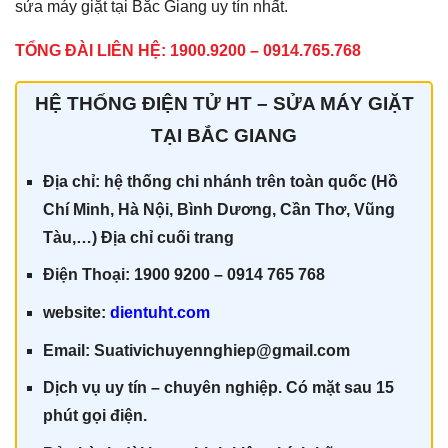
sửa máy giặt tại Bắc Giang uy tín nhất.
TỔNG ĐÀI LIÊN HỆ: 1900.9200 – 0914.765.768
HỆ THỐNG ĐIỆN TỬ HT – SỬA MÁY GIẶT
TẠI BẮC GIANG
Địa chỉ: hệ thống chi nhánh trên toàn quốc (Hồ
Chí Minh, Hà Nội, Bình Dương, Cần Thơ, Vũng
Tàu,…) Địa chỉ cuối trang
Điện Thoại: 1900 9200 – 0914 765 768
website:
dientuht.com
Email: Suativichuyennghiep@gmail.com
Dịch vụ uy tín – chuyên nghiệp. Có mặt sau 15
phút gọi điện.