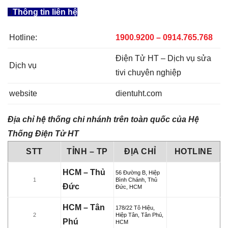
Thông tin liên hệ
Hotline:
1900.9200 – 0914.765.768
Điện Tử HT – Dịch vụ sửa
Dịch vụ
tivi chuyên nghiệp
website
dientuht.com
Địa chỉ hệ thống chi nhánh trên toàn quốc của Hệ
Thống Điện Tử HT
STT
TỈNH – TP
ĐỊA CHỈ
HOTLINE
HCM – Thủ
56 Đường B, Hiệp
1
Bình Chánh, Thủ
Đức
Đức, HCM
HCM – Tân
178/22 Tô Hiệu,
2
Hiệp Tân, Tân Phú,
Phú
HCM