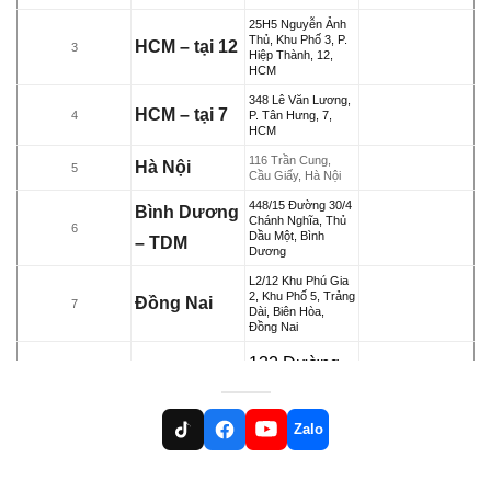
25H5 Nguyễn Ảnh
Thủ, Khu Phố 3, P.
HCM – tại 12
3
Hiệp Thành, 12,
HCM
348 Lê Văn Lương,
HCM – tại 7
4
P. Tân Hưng, 7,
HCM
116 Trần Cung,
Hà Nội
5
Cầu Giấy, Hà Nội
448/15 Đường 30/4
Bình Dương
Chánh Nghĩa, Thủ
6
Dầu Một, Bình
– TDM
Dương
L2/12 Khu Phú Gia
2, Khu Phố 5, Trảng
Đồng Nai
7
Dài, Biên Hòa,
Đồng Nai
132 Đường
B25, KĐC
91B, P. An
Zalo
Cần Thơ
8
Khánh, Ninh
Kiều, TP.