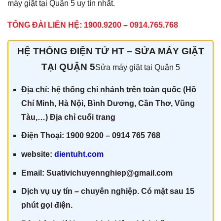
máy giặt tại Quận 5 uy tín nhất.
TỔNG ĐÀI LIÊN HỆ: 1900.9200 – 0914.765.768
HỆ THỐNG ĐIỆN TỬ HT – SỬA MÁY GIẶT
TẠI QUẬN 5
Sửa máy giặt tại Quận 5
Địa chỉ: hệ thống chi nhánh trên toàn quốc (Hồ
Chí Minh, Hà Nội, Bình Dương, Cần Thơ, Vũng
Tàu,…) Địa chỉ cuối trang
Điện Thoại: 1900 9200 – 0914 765 768
website:
dientuht.com
Email: Suativichuyennghiep@gmail.com
Dịch vụ uy tín – chuyên nghiệp. Có mặt sau 15
phút gọi điện.