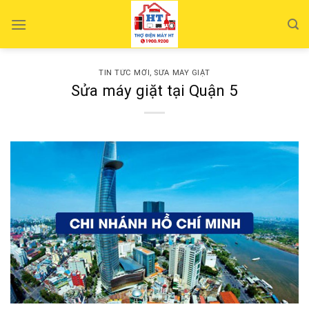
Skip
to
content
TIN TỨC MỚI
,
SỬA MÁY GIẶT
Sửa máy giặt tại Quận 5