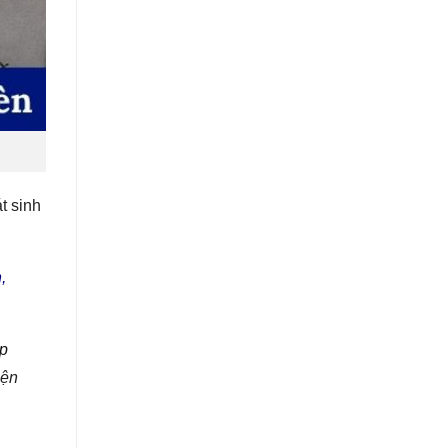
t sinh
,
p
iện