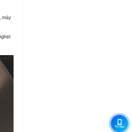
u, máy
nghẹt
Tải App