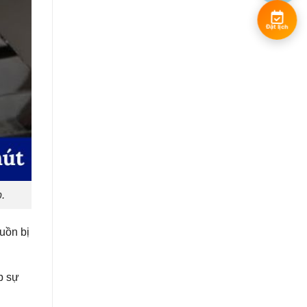
Đặt lịch
.
uồn bị
p sự