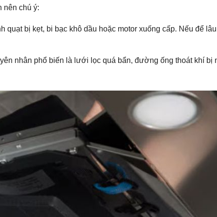
 nên chú ý:
h quạt bị kẹt, bi bạc khô dầu hoặc motor xuống cấp. Nếu để lâ
n nhân phổ biến là lưới lọc quá bẩn, đường ống thoát khí bị 