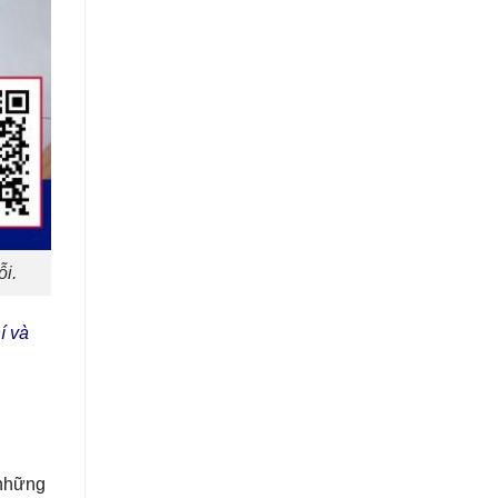
ỗi.
í và
 những