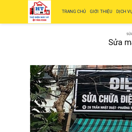
Skip
to
TRANG CHỦ
GIỚI THIỆU
DỊCH V
content
SỬ
Sửa m