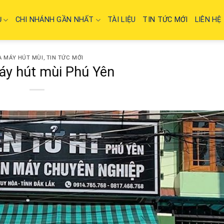
Ụ
CHI NHÁNH GẦN NHẤT
TÀI LIỆU
TIN TỨC MỚI
LIÊN HỆ
A MÁY HÚT MÙI
,
TIN TỨC MỚI
áy hút mùi Phú Yên