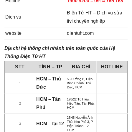
Hotline:
1900.9200 – 0914.765.768
Điện Tử HT – Dịch vụ sửa
Dịch vụ
tivi chuyên nghiệp
website
dientuht.com
Địa chỉ hệ thống chi nhánh trên toàn quốc của Hệ
Thống Điện Tử HT
STT
TỈNH – TP
ĐỊA CHỈ
HOTLINE
HCM – Thủ
56 Đường B, Hiệp
1
Bình Chánh, Thủ
Đức
Đức, HCM
HCM – Tân
178/22 Tô Hiệu,
2
Hiệp Tân, Tân Phú,
Phú
HCM
25H5 Nguyễn Ảnh
Thủ, Khu Phố 3, P.
HCM – tại 12
3
Hiệp Thành, 12,
HCM