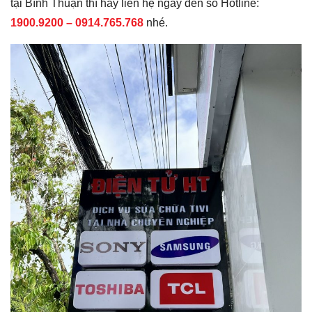
tại Bình Thuận thì hãy liên hệ ngay đến số Hotline:
1900.9200 –
0914.765.768
nhé.