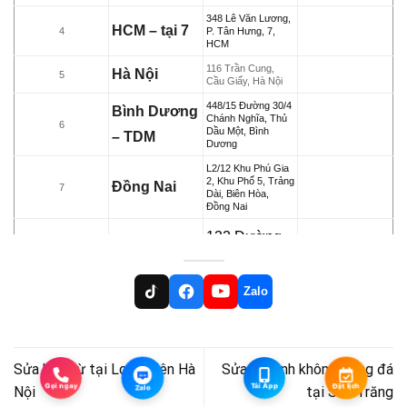
348 Lê Văn Lương,
HCM – tại 7
4
P. Tân Hưng, 7,
HCM
116 Trần Cung,
Hà Nội
5
Cầu Giấy, Hà Nội
448/15 Đường 30/4
Bình Dương
Chánh Nghĩa, Thủ
6
Dầu Một, Bình
– TDM
Dương
L2/12 Khu Phú Gia
2, Khu Phố 5, Trảng
Đồng Nai
7
Dài, Biên Hòa,
Đồng Nai
132 Đường
B25, KĐC
91B, P. An
Zalo
Cần Thơ
8
Khánh, Ninh
Kiều, TP.
Cần Thơ
Sửa bếp từ tại Long Biên Hà
Sửa tủ lạnh không đông đá
Zalo
Gọi ngay
Tải App
Đặt lịch
Zalo
Nội
tại Sóc Trăng
33-23F Phạm Thái