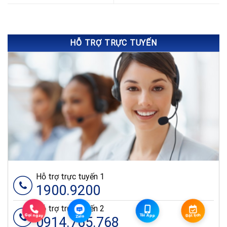
HỖ TRỢ TRỰC TUYẾN
Hỗ trợ trực tuyến 1
1900.9200
Hỗ trợ trực tuyến 2
Zalo
Gọi ngay
Tải App
Đặt lịch
Zalo
0914.765.768