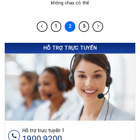
không chạy có thể
1
2
3
HỖ TRỢ TRỰC TUYẾN
Hỗ trợ trực tuyến 1
1900.9200