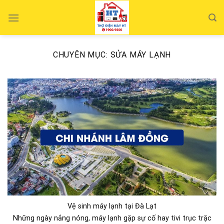
Skip
to
content
CHUYÊN MỤC:
SỬA MÁY LẠNH
Vệ sinh máy lạnh tại Đà Lạt
Những ngày nắng nóng, máy lạnh gặp sự cố hay tivi trục trặc