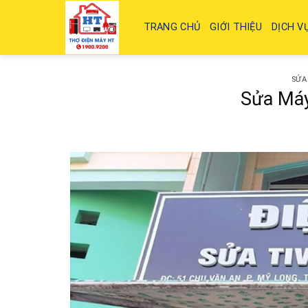
Skip
to
TRANG CHỦ
GIỚI THIỆU
DỊCH V
content
SỬA
Sửa Máy