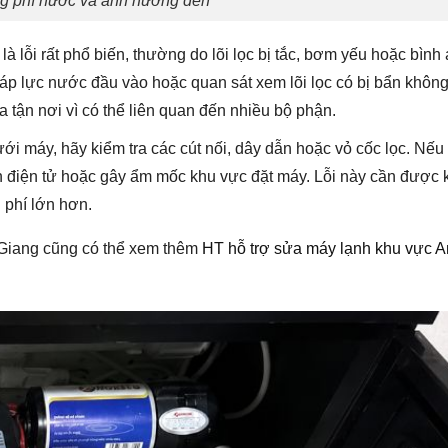
ng phí nước và ảnh hưởng đến
là lỗi rất phổ biến, thường do lõi lọc bị tắc, bơm yếu hoặc bình 
 áp lực nước đầu vào hoặc quan sát xem lõi lọc có bị bẩn không
tra tận nơi vì có thể liên quan đến nhiều bộ phận.
ưới máy, hãy kiểm tra các cút nối, dây dẫn hoặc vỏ cốc lọc. Nế
ện điện tử hoặc gây ẩm mốc khu vực đặt máy. Lỗi này cần được 
 phí lớn hơn.
An Giang cũng có thể xem thêm
HT hỗ trợ sửa máy lạnh khu vực A