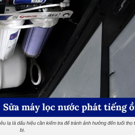
êu lạ là dấu hiệu cần kiểm tra để tránh ảnh hưởng đến tuổi thọ t
bị.