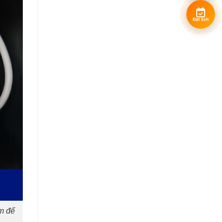
Đặt lịch
ớm để