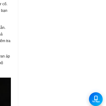
ự cố.
ể bạn
dẫn.
hả
ểm tra
van áp
bộ
Tải App