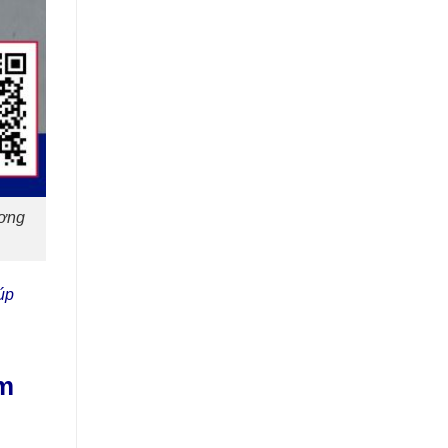
ương
iúp
ểm