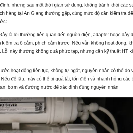
a đình, nhưng sau một thời gian sử dụng, không tránh khỏi các s
ch hàng tại An Giang thường gặp, cùng mức độ cần kiểm tra đ
ước:
ây là lỗi thường liên quan đến nguồn điện, adapter hoặc dây 
kiểm tra ổ cắm, phích cắm trước. Nếu vẫn không hoạt động, k
. Lỗi này thường không quá phức tạp, nhưng cần kỹ thuật HT ki
ước hoạt động liên tục, không tự ngắt, nguyên nhân có thể do 
 Nếu để lâu, máy có thể bị quá tải, tốn điện và nhanh hỏng các 
g van, bơm và đường nước để xác định đúng nguyên nhân.