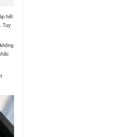
áp hết
. Tuy
u không
khắc
n