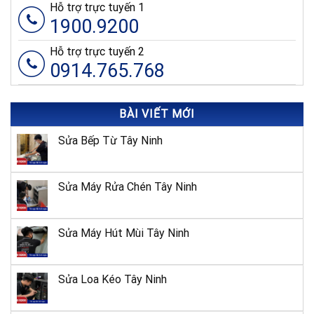
Hỗ trợ trực tuyến 1
TP.Tân An, Long An
1900.9200
200 Ngô Quyền,
Đà Lạt
15
Phường 6, TP Đà
Lạt, Lâm Đồng
Hỗ trợ trực tuyến 2
1002 Nguyễn Trung
0914.765.768
Trực, Phường An
Kiên Giang
16
Hòa, TP Rạch Giá,
Tỉnh Kiên Giang
18 Đường B, TTHC
BÀI VIẾT MỚI
Bình Dương
Dĩ An, KP Nhị Đồng
17
2, TP Dĩ An, Bình
– Dĩ An
Sửa Bếp Từ Tây Ninh
Dương
205 Trần Phú, P.
Thành Công, TP.
Đắk Lắk
18
Buôn Ma Thuột,
Sửa Máy Rửa Chén Tây Ninh
Đắk Lắk
06 Trần Phú,
TP. Đồng
Sửa Máy Hút Mùi Tây Ninh
Bình Phước
19
Xoài, Bình
Phước
Sửa Loa Kéo Tây Ninh
259 Đống Đa, P. Thị
Bình Định
20
Nại, TP. Quy Nhơn,