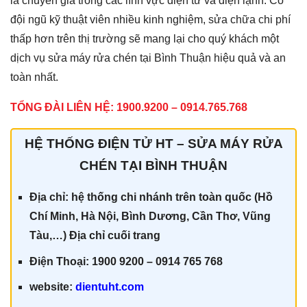
là chuyên gia trong các lĩnh vực điện tử và điện lạnh. Có
đội ngũ kỹ thuật viên nhiều kinh nghiệm, sửa chữa chi phí
thấp hơn trên thị trường sẽ mang lại cho quý khách một
dịch vụ sửa máy rửa chén tại Bình Thuận hiệu quả và an
toàn nhất.
TỔNG ĐÀI LIÊN HỆ: 1900.9200 – 0914.765.768
HỆ THỐNG ĐIỆN TỬ HT – SỬA MÁY RỬA
CHÉN TẠI BÌNH THUẬN
Địa chỉ: hệ thống chi nhánh trên toàn quốc (Hồ
Chí Minh, Hà Nội, Bình Dương, Cần Thơ, Vũng
Tàu,…) Địa chỉ cuối trang
Điện Thoại: 1900 9200 – 0914 765 768
website:
dientuht.com