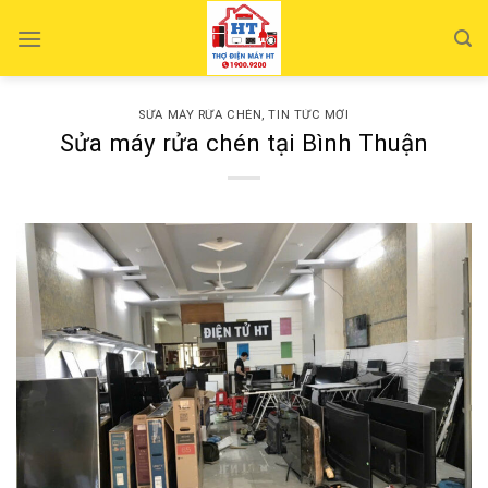
Skip
to
content
SỬA MÁY RỬA CHÉN
,
TIN TỨC MỚI
Sửa máy rửa chén tại Bình Thuận