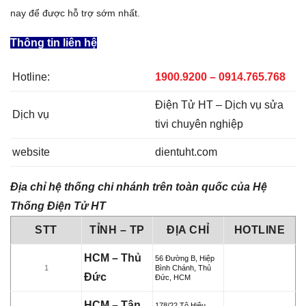
nay để được hỗ trợ sớm nhất.
Thông tin liên hệ
Hotline:
1900.9200 – 0914.765.768
Điện Tử HT – Dịch vụ sửa
Dịch vụ
tivi chuyên nghiệp
website
dientuht.com
Địa chỉ hệ thống chi nhánh trên toàn quốc của Hệ
Thống Điện Tử HT
STT
TỈNH – TP
ĐỊA CHỈ
HOTLINE
HCM – Thủ
56 Đường B, Hiệp
1
Bình Chánh, Thủ
Đức
Đức, HCM
HCM – Tân
178/22 Tô Hiệu,