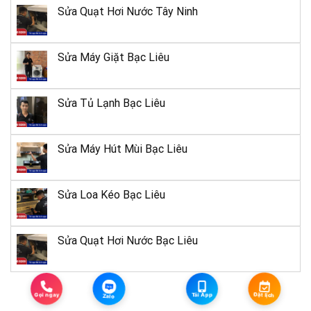
Bình Định
Sửa Quạt Hơi Nước Tây Ninh
09 Võ Thị
Sáu, Phường
Bạc Liêu
21
Sửa Máy Giặt Bạc Liêu
8, TP. Bạc
Liêu
Sửa Tủ Lạnh Bạc Liêu
149 An
Dương
Sửa Máy Hút Mùi Bạc Liêu
Vương, Long
Tây Ninh
22
Thành Bắc,
Hòa Thành,
Sửa Loa Kéo Bạc Liêu
TP. Tây Ninh
13 Lâm
Sửa Quạt Hơi Nước Bạc Liêu
Hoàng,
Huế
23
Phường Vỹ
Zalo
Dạ, TP. Huế
Đặt lịch
Gọi ngay
Tải App
Zalo