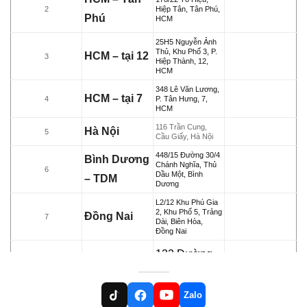
2
Hiệp Tân, Tân Phú,
Phú
HCM
25H5 Nguyễn Ảnh
Thủ, Khu Phố 3, P.
HCM – tại 12
3
Hiệp Thành, 12,
HCM
348 Lê Văn Lương,
HCM – tại 7
4
P. Tân Hưng, 7,
HCM
116 Trần Cung,
Hà Nội
5
Cầu Giấy, Hà Nội
448/15 Đường 30/4
Bình Dương
Chánh Nghĩa, Thủ
6
Dầu Một, Bình
– TDM
Dương
L2/12 Khu Phú Gia
2, Khu Phố 5, Trảng
Đồng Nai
7
Dài, Biên Hòa,
Đồng Nai
132 Đường
B25, KĐC
91B, P. An
Zalo
Cần Thơ
8