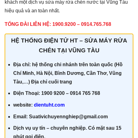
khách một dịch vụ sửa máy rửa chén nước tại Vũng Tàu
hiệu quả và an toàn nhất.
TỔNG ĐÀI LIÊN HỆ: 1900.9200 – 0914.765.768
HỆ THỐNG ĐIỆN TỬ HT – SỬA MÁY RỬA
CHÉN TẠI VŨNG TÀU
Địa chỉ: hệ thống chi nhánh trên toàn quốc (Hồ
Chí Minh, Hà Nội, Bình Dương, Cần Thơ, Vũng
Tàu,…) Địa chỉ cuối trang
Điện Thoại: 1900 9200 – 0914 765 768
website:
dientuht.com
Email: Suativichuyennghiep@gmail.com
Dịch vụ uy tín – chuyên nghiệp. Có mặt sau 15
phút gọi điện.