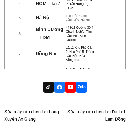
HCM – tại 7
4
P. Tân Hưng, 7,
HCM
116 Trần Cung,
Hà Nội
5
Cầu Giấy, Hà Nội
448/15 Đường 30/4
Bình Dương
Chánh Nghĩa, Thủ
6
Dầu Một, Bình
– TDM
Dương
L2/12 Khu Phú Gia
2, Khu Phố 5, Trảng
Đồng Nai
7
Dài, Biên Hòa,
Đồng Nai
Chợ An Cư,
Phường An
Cần Thơ
Cư, Ninh
8
Zalo
Kiều, TP.
Cần Thơ
Sửa máy rửa chén tại Long
Sửa máy rửa chén tại Đà Lạt
33-23F Phạm Thái
Bường, TP. Vĩnh
Vĩnh Long
9
Xuyên An Giang
Lâm Đồng
Long, Tỉnh Vĩnh
Long