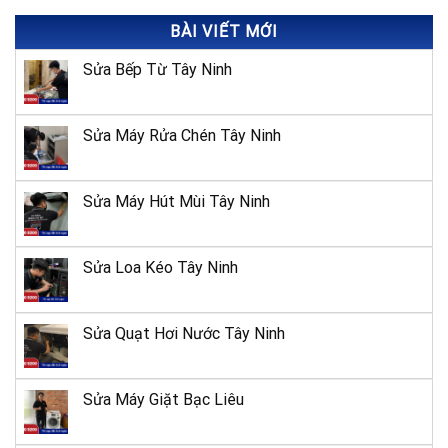
18 Đường B, TTHC
Bình Dương
Dĩ An, KP Nhị Đồng
17
2, TP Dĩ An, Bình
BÀI VIẾT MỚI
– Dĩ An
Dương
Sửa Bếp Từ Tây Ninh
205 Trần Phú, P.
Thành Công, TP.
Đắk Lắk
18
Buôn Ma Thuột,
Đắk Lắk
Sửa Máy Rửa Chén Tây Ninh
06 Trần Phú,
TP. Đồng
Bình Phước
19
Xoài, Bình
Sửa Máy Hút Mùi Tây Ninh
Phước
259 Đống Đa, P. Thị
Sửa Loa Kéo Tây Ninh
Bình Định
20
Nại, TP. Quy Nhơn,
Bình Định
09 Võ Thị
Sửa Quạt Hơi Nước Tây Ninh
Sáu, Phường
Bạc Liêu
21
8, TP. Bạc
Sửa Máy Giặt Bạc Liêu
Liêu