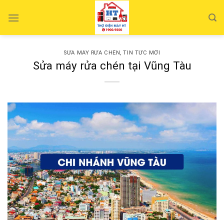
Skip
to
content
SỬA MÁY RỬA CHÉN
,
TIN TỨC MỚI
Sửa máy rửa chén tại Vũng Tàu