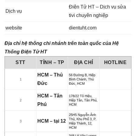
Điện Tử HT – Dịch vụ sửa
Dịch vụ
tivi chuyên nghiệp
website
dientuht.com
Địa chỉ hệ thống chi nhánh trên toàn quốc của Hệ
Thống Điện Tử HT
STT
TỈNH – TP
ĐỊA CHỈ
HOTLINE
HCM – Thủ
56 Đường B, Hiệp
1
Bình Chánh, Thủ
Đức
Đức, HCM
HCM – Tân
178/22 Tô Hiệu,
2
Hiệp Tân, Tân Phú,
Phú
HCM
25H5 Nguyễn Ảnh
Thủ, Khu Phố 3, P.
HCM – tại 12
3
Hiệp Thành, 12,
HCM
348 Lê Văn Lương,