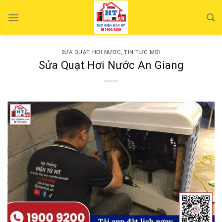
Skip
to
content
SỬA QUẠT HƠI NƯỚC
,
TIN TỨC MỚI
Sửa Quạt Hơi Nước An Giang