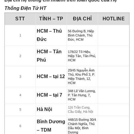
Thống Điện Tử HT
STT
TỈNH – TP
ĐỊA CHỈ
HOTLINE
HCM – Thủ
56 Đường B, Hiệp
1
Bình Chánh, Thủ
Đức
Đức, HCM
HCM – Tân
178/22 Tô Hiệu,
2
Hiệp Tân, Tân Phú,
Phú
HCM
25H5 Nguyễn Ảnh
Thủ, Khu Phố 3, P.
HCM – tại 12
3
Hiệp Thành, 12,
HCM
348 Lê Văn Lương,
HCM – tại 7
4
P. Tân Hưng, 7,
HCM
116 Trần Cung,
Hà Nội
5
Cầu Giấy, Hà Nội
448/15 Đường 30/4
Bình Dương
Chánh Nghĩa, Thủ
6
Dầu Một, Bình
– TDM
Dương