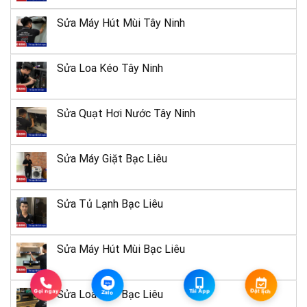
06 Trần Phú,
Sửa Máy Hút Mùi Tây Ninh
TP. Đồng
Bình Phước
19
Xoài, Bình
Sửa Loa Kéo Tây Ninh
Phước
259 Đống Đa, P. Thị
Bình Định
20
Nại, TP. Quy Nhơn,
Sửa Quạt Hơi Nước Tây Ninh
Bình Định
09 Võ Thị
Sửa Máy Giặt Bạc Liêu
Sáu, Phường
Bạc Liêu
21
8, TP. Bạc
Liêu
Sửa Tủ Lạnh Bạc Liêu
149 An
Dương
Sửa Máy Hút Mùi Bạc Liêu
Vương, Long
Tây Ninh
22
Zalo
Thành Bắc,
Gọi ngay
Tải App
Đặt lịch
Sửa Loa Kéo Bạc Liêu
Zalo
Hòa Thành,