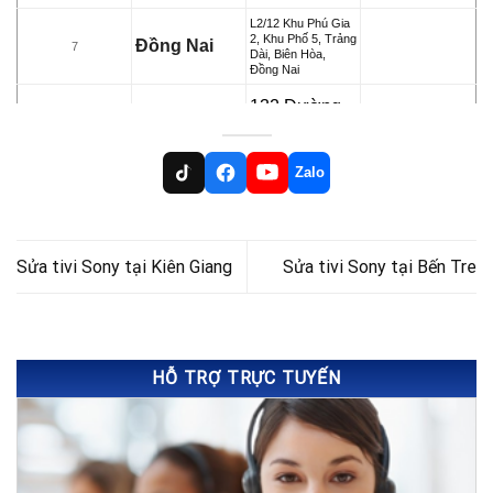
L2/12 Khu Phú Gia
2, Khu Phố 5, Trảng
Đồng Nai
7
Dài, Biên Hòa,
Đồng Nai
132 Đường
B25, KĐC
91B, P. An
Zalo
Cần Thơ
8
Khánh, Ninh
Kiều, TP.
Cần Thơ
Sửa tivi Sony tại Kiên Giang
Sửa tivi Sony tại Bến Tre
33-23F Phạm Thái
Bường, TP. Vĩnh
Vĩnh Long
9
Long, Tỉnh Vĩnh
Long
34 Lý Nam Đế, Trà
HỖ TRỢ TRỰC TUYẾN
Gia Lai
10
Bá, TP. Plei Ku, Gia
Lai
132/10 Nguyễn Tri
Phương, Phường 7,
Vũng Tàu
11
TP. Vũng Tàu, Bà
Rịa Vũng Tàu