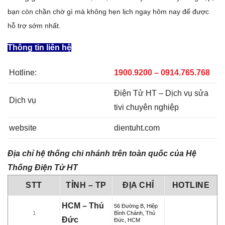
bạn còn chần chờ gì mà không hẹn lịch ngay hôm nay để được
hỗ trợ sớm nhất.
Thông tin liên hệ
Hotline:
1900.9200 – 0914.765.768
Điện Tử HT – Dịch vụ sửa
Dịch vụ
tivi chuyên nghiệp
website
dientuht.com
Địa chỉ hệ thống chi nhánh trên toàn quốc của Hệ
Thống Điện Tử HT
STT
TỈNH – TP
ĐỊA CHỈ
HOTLINE
HCM – Thủ
56 Đường B, Hiệp
1
Bình Chánh, Thủ
Đức
Đức, HCM