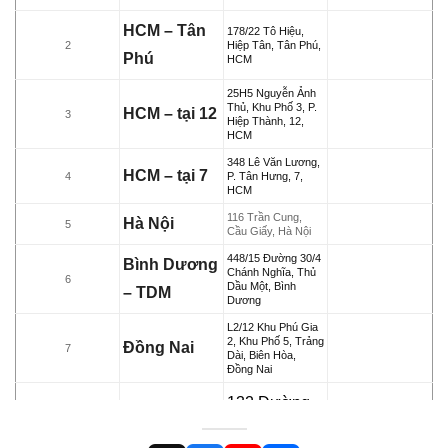
HCM – Tân
178/22 Tô Hiệu,
2
Hiệp Tân, Tân Phú,
Phú
HCM
25H5 Nguyễn Ảnh
Thủ, Khu Phố 3, P.
HCM – tại 12
3
Hiệp Thành, 12,
HCM
348 Lê Văn Lương,
HCM – tại 7
4
P. Tân Hưng, 7,
HCM
116 Trần Cung,
Hà Nội
5
Cầu Giấy, Hà Nội
448/15 Đường 30/4
Bình Dương
Chánh Nghĩa, Thủ
6
Dầu Một, Bình
– TDM
Dương
L2/12 Khu Phú Gia
2, Khu Phố 5, Trảng
Đồng Nai
7
Dài, Biên Hòa,
Đồng Nai
132 Đường
B25, KĐC