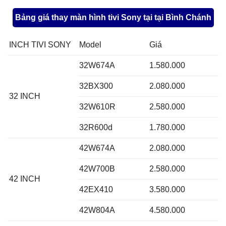
Bảng giá thay màn hình tivi Sony tại tại Bình Chánh
INCH TIVI SONY
Model
Giá
32W674A
1.580.000
32BX300
2.080.000
32 INCH
32W610R
2.580.000
32R600d
1.780.000
42W674A
2.080.000
42W700B
2.580.000
42 INCH
42EX410
3.580.000
42W804A
4.580.000