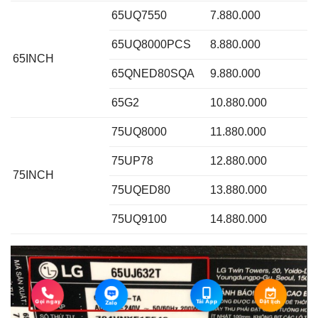
65UQ7550
7.880.000
65UQ8000PCS
8.880.000
65INCH
65QNED80SQA
9.880.000
65G2
10.880.000
75UQ8000
11.880.000
75UP78
12.880.000
75INCH
75UQED80
13.880.000
75UQ9100
14.880.000
Zalo
Đặt lịch
Gọi ngay
Tải App
Zalo