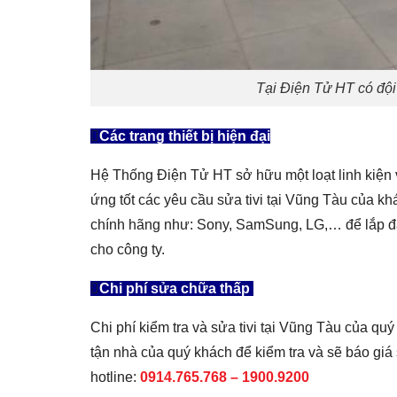
Tại Điện Tử HT có đội 
Các trang thiết bị hiện đại
Hệ Thống Điện Tử HT sở hữu một loạt linh kiện v
ứng tốt các yêu cầu sửa tivi tại Vũng Tàu của k
chính hãng như: Sony, SamSung, LG,… để lắp đặ
cho công ty.
Chi phí sửa chữa thấp
Chi phí kiểm tra và sửa tivi tại Vũng Tàu của qu
tận nhà của quý khách để kiểm tra và sẽ báo giá 
hotline:
0914.765.768 – 1900.9200