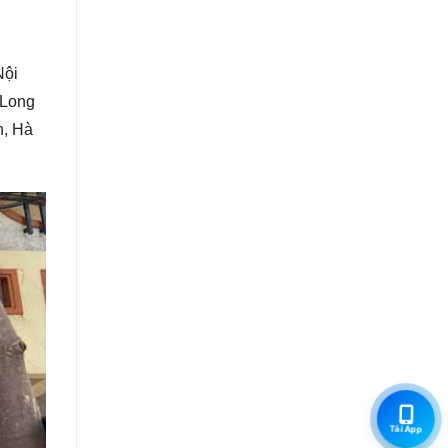
Nội
 Long
n, Hà
Tải App