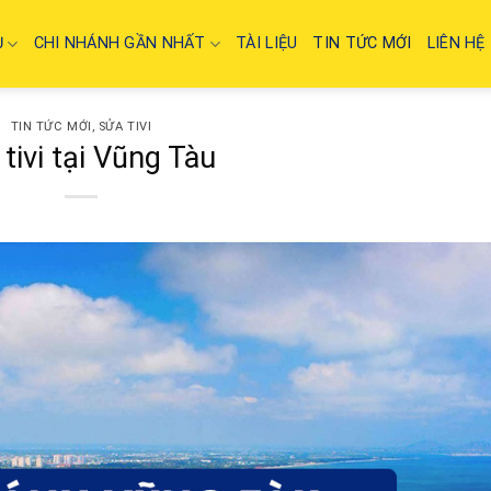
Ụ
CHI NHÁNH GẦN NHẤT
TÀI LIỆU
TIN TỨC MỚI
LIÊN HỆ
TIN TỨC MỚI
,
SỬA TIVI
tivi tại Vũng Tàu