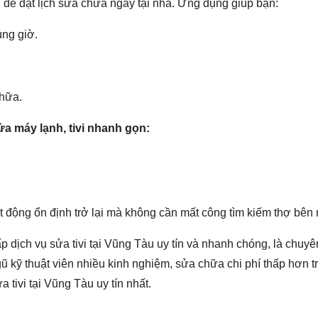
để đặt lịch sửa chữa ngay tại nhà. Ứng dụng giúp bạn:
úng giờ.
chữa.
a máy lạnh, tivi nhanh gọn:
oạt động ổn định trở lại mà không cần mất công tìm kiếm thợ bên 
dịch vụ sửa tivi tại Vũng Tàu uy tín và nhanh chóng, là chuyê
gũ kỹ thuật viên nhiều kinh nghiệm, sửa chữa chi phí thấp hơn tr
 tivi tại Vũng Tàu uy tín nhất.