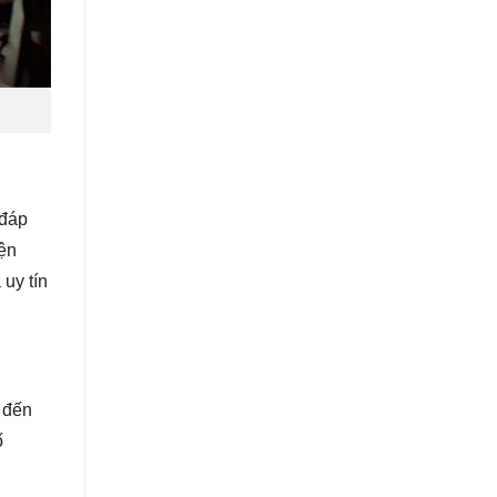
 đáp
iện
uy tín
ẽ đến
ố