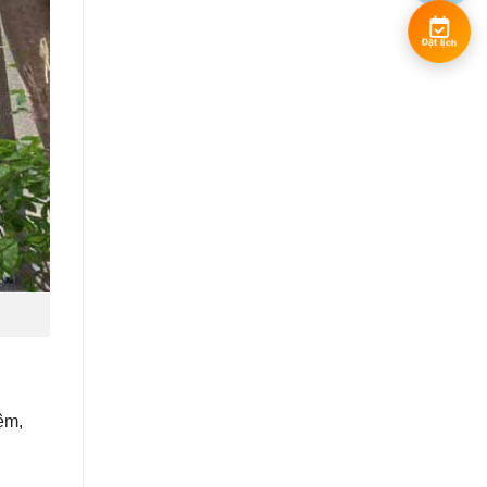
Đặt lịch
ệm,