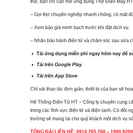
thợ, bạn chỉ cần mở ứng dụng Thợ Điện Máy HT 
– Gọi thợ chuyên nghiệp nhanh chóng, có mặt đ
– Xem báo giá minh bạch trước khi đặt dịch vụ.
– Nhận bảo hành điện tử và chăm sóc sau sửa 
Tải ứng dụng miễn phí ngay hôm nay để sử
Tải trên
Google Play
Tải trên
App Store
Chỉ vài thao tác đơn giản, thiết bị của bạn sẽ h
Hệ Thống Điện Tử HT – Công ty chuyên cung cấp 
trong các lĩnh vực điện tử và điện lạnh. Có đội n
trường sẽ mang lại cho quý khách một dịch vụ sửa
TỔNG ĐÀI LIÊN HỆ: 0914.765.768 – 1900.9200