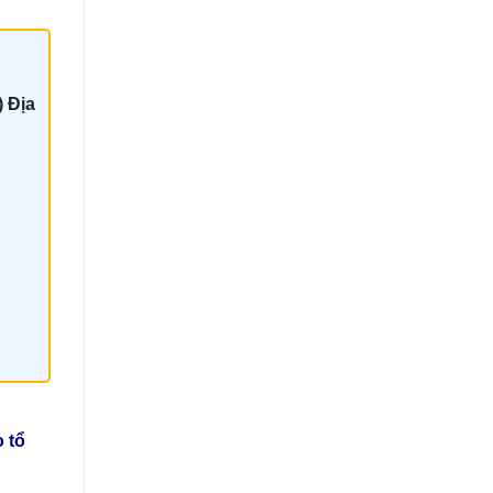
) Địa
 tổ