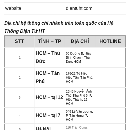
website
dientuht.com
Địa chỉ hệ thống chi nhánh trên toàn quốc của Hệ
Thống Điện Tử HT
STT
TỈNH – TP
ĐỊA CHỈ
HOTLINE
HCM – Thủ
56 Đường B, Hiệp
1
Bình Chánh, Thủ
Đức
Đức, HCM
HCM – Tân
178/22 Tô Hiệu,
2
Hiệp Tân, Tân Phú,
Phú
HCM
25H5 Nguyễn Ảnh
Thủ, Khu Phố 3, P.
HCM – tại 12
3
Hiệp Thành, 12,
HCM
348 Lê Văn Lương,
HCM – tại 7
4
P. Tân Hưng, 7,
HCM
116 Trần Cung,
Hà Nội
5