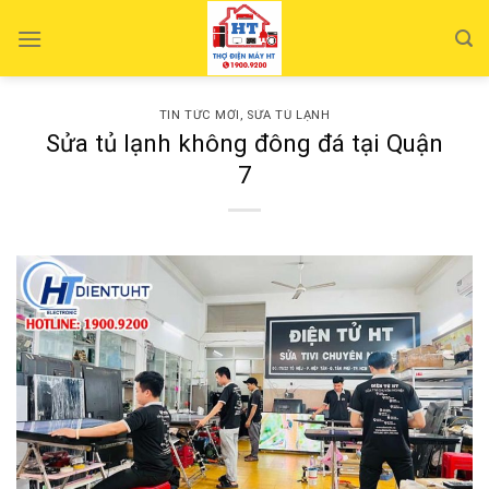
Skip
to
content
TIN TỨC MỚI
,
SỬA TỦ LẠNH
Sửa tủ lạnh không đông đá tại Quận
7