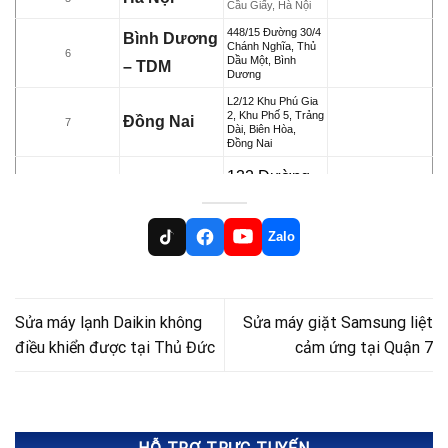
Cầu Giấy, Hà Nội
448/15 Đường 30/4
Bình Dương
Chánh Nghĩa, Thủ
6
Dầu Một, Bình
– TDM
Dương
L2/12 Khu Phú Gia
2, Khu Phố 5, Trảng
Đồng Nai
7
Dài, Biên Hòa,
Đồng Nai
132 Đường
B25, KĐC
91B, P. An
Zalo
Cần Thơ
8
Khánh, Ninh
Kiều, TP.
Cần Thơ
Sửa máy lạnh Daikin không
Sửa máy giặt Samsung liệt
điều khiển được tại Thủ Đức
cảm ứng tại Quận 7
33-23F Phạm Thái
Bường, TP. Vĩnh
Vĩnh Long
9
Long, Tỉnh Vĩnh
Long
34 Lý Nam Đế, Trà
Gia Lai
10
Bá, TP. Plei Ku, Gia
Lai