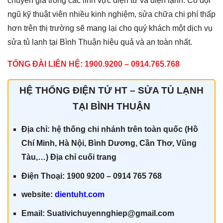
chuyên gia trong các lĩnh vực điện tử và điện lạnh. Có đội
ngũ kỹ thuật viên nhiều kinh nghiệm, sửa chữa chi phí thấp
hơn trên thị trường sẽ mang lại cho quý khách một dịch vụ
sửa tủ lạnh tại Bình Thuận hiệu quả và an toàn nhất.
TỔNG ĐÀI LIÊN HỆ: 1900.9200 – 0914.765.768
HỆ THỐNG ĐIỆN TỬ HT – SỬA TỦ LẠNH
TẠI BÌNH THUẬN
Địa chỉ: hệ thống chi nhánh trên toàn quốc (Hồ
Chí Minh, Hà Nội, Bình Dương, Cần Thơ, Vũng
Tàu,…) Địa chỉ cuối trang
Điện Thoại: 1900 9200 – 0914 765 768
website:
dientuht.com
Email: Suativichuyennghiep@gmail.com