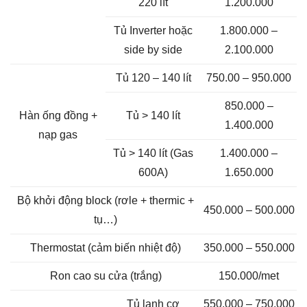
220 lít
1.200.000
Tủ Inverter hoặc
1.800.000 –
side by side
2.100.000
Tủ 120 – 140 lít
750.00 – 950.000
850.000 –
Hàn ống đồng +
Tủ > 140 lít
1.400.000
nạp gas
Tủ > 140 lít (Gas
1.400.000 –
600A)
1.650.000
Bộ khởi động block (rơle + thermic +
450.000 – 500.000
tụ…)
Thermostat (cảm biến nhiệt độ)
350.000 – 550.000
Ron cao su cửa (trắng)
150.000/met
Tủ lạnh cơ
550.000 – 750.000