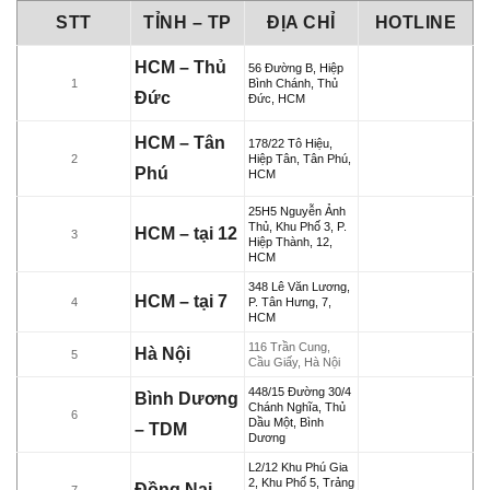
STT
TỈNH – TP
ĐỊA CHỈ
HOTLINE
HCM – Thủ
56 Đường B, Hiệp
1
Bình Chánh, Thủ
Đức
Đức, HCM
HCM – Tân
178/22 Tô Hiệu,
2
Hiệp Tân, Tân Phú,
Phú
HCM
25H5 Nguyễn Ảnh
Thủ, Khu Phố 3, P.
HCM – tại 12
3
Hiệp Thành, 12,
HCM
348 Lê Văn Lương,
HCM – tại 7
4
P. Tân Hưng, 7,
HCM
116 Trần Cung,
Hà Nội
5
Cầu Giấy, Hà Nội
448/15 Đường 30/4
Bình Dương
Chánh Nghĩa, Thủ
6
Dầu Một, Bình
– TDM
Dương
L2/12 Khu Phú Gia
2, Khu Phố 5, Trảng
Đồng Nai
7