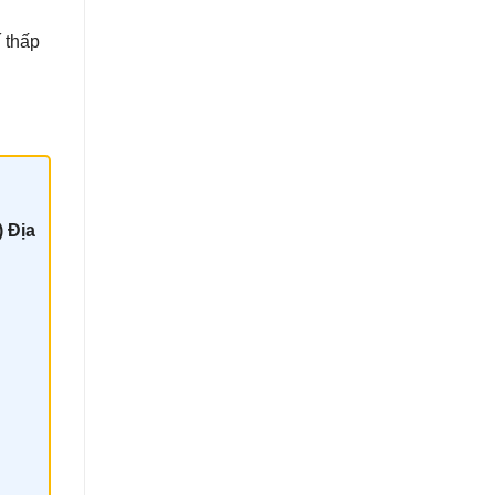
í thấp
) Địa