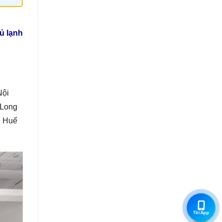
ủ lạnh
Nội
 Long
, Huế
Tải App