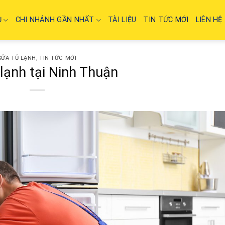
Ụ
CHI NHÁNH GẦN NHẤT
TÀI LIỆU
TIN TỨC MỚI
LIÊN HỆ
SỬA TỦ LẠNH
,
TIN TỨC MỚI
lạnh tại Ninh Thuận