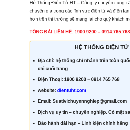
Hệ Thống Điện Tử HT – Công ty chuyên cung cấp 
chuyên gia trong các lĩnh vực điện tử và điện lạ
hơn trên thị trường sẽ mang lại cho quý khách mộ
TỔNG ĐÀI LIÊN HỆ: 1900.9200 – 0914.765.768
HỆ THỐNG ĐIỆN TỬ 
Địa chỉ: hệ thống chi nhánh trên toàn qu
chỉ cuối trang
Điện Thoại: 1900 9200 – 0914 765 768
website:
dientuht.com
Email: Suativichuyennghiep@gmail.com
Dịch vụ uy tín – chuyên nghiệp. Có mặt sa
Bảo hành dài hạn – Linh kiện chính hãn
g