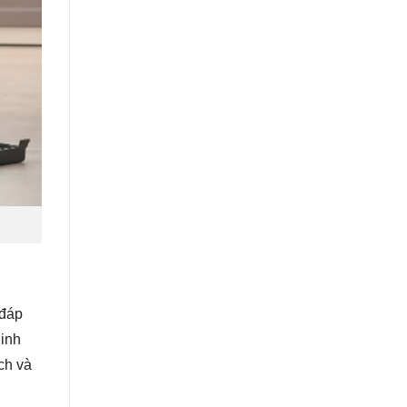
 đáp
linh
ch và