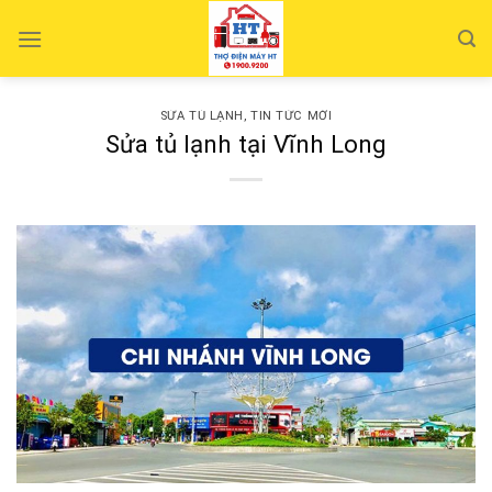
Skip
to
content
SỬA TỦ LẠNH
,
TIN TỨC MỚI
Sửa tủ lạnh tại Vĩnh Long