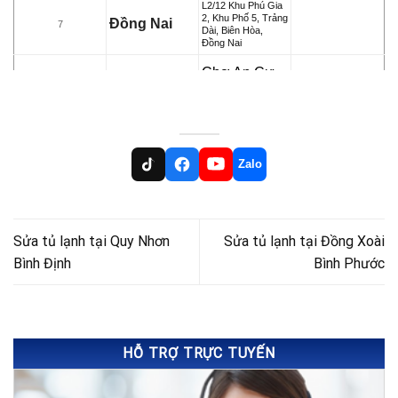
L2/12 Khu Phú Gia
2, Khu Phố 5, Trảng
Đồng Nai
7
Dài, Biên Hòa,
Đồng Nai
Chợ An Cư,
Phường An
Cần Thơ
Cư, Ninh
8
Kiều, TP.
Zalo
Cần Thơ
33-23F Phạm Thái
Bường, TP. Vĩnh
Vĩnh Long
9
Long, Tỉnh Vĩnh
Sửa tủ lạnh tại Quy Nhơn
Sửa tủ lạnh tại Đồng Xoài
Long
Bình Định
Bình Phước
34 Lý Nam Đế, Trà
Gia Lai
10
Bá, TP. Plei Ku, Gia
Lai
132/10 Nguyễn Tri
Phương, Phường 7,
Vũng Tàu
11
TP. Vũng Tàu, Bà
HỖ TRỢ TRỰC TUYẾN
Rịa Vũng Tàu
51 Chu Văn An,
P.Mỹ Long, TP.
An Giang
12