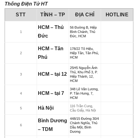
Thống Điện Tử HT
STT
TỈNH – TP
ĐỊA CHỈ
HOTLINE
HCM – Thủ
56 Đường B, Hiệp
1
Bình Chánh, Thủ
Đức
Đức, HCM
HCM – Tân
178/22 Tô Hiệu,
2
Hiệp Tân, Tân Phú,
Phú
HCM
25H5 Nguyễn Ảnh
Thủ, Khu Phố 3, P.
HCM – tại 12
3
Hiệp Thành, 12,
HCM
348 Lê Văn Lương,
HCM – tại 7
4
P. Tân Hưng, 7,
HCM
116 Trần Cung,
Hà Nội
5
Cầu Giấy, Hà Nội
448/15 Đường 30/4
Bình Dương
Chánh Nghĩa, Thủ
6
Dầu Một, Bình
– TDM
Dương