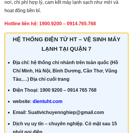
nơi, chi phí hợp lý, cam kết máy lạnh sạch như mới và
hoạt động bền bỉ.
Hotline liên hệ:
1900.9200 – 0914.765.768
HỆ THỐNG ĐIỆN TỬ HT – VỆ SINH MÁY
LẠNH TẠI QUẬN 7
Địa chỉ: hệ thống chi nhánh trên toàn quốc (Hồ
Chí Minh, Hà Nội, Bình Dương, Cần Thơ, Vũng
Tàu,…) Địa chỉ cuối trang
Điện Thoại: 1900 9200 – 0914 765 768
website:
dientuht.com
Email: Suativichuyennghiep@gmail.com
Dịch vụ uy tín – chuyên nghiệp. Có mặt sau 15
phút gọi điện.