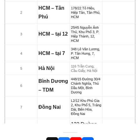
HCM – Tân
178/22 Tô Hiệu,
2
Hiệp Tân, Tân Phú,
Phú
HCM
25H5 Nguyễn Ảnh
Thủ, Khu Phố 3, P.
HCM – tại 12
3
Hiệp Thành, 12,
HCM
348 Lê Văn Lương,
HCM – tại 7
4
P. Tân Hưng, 7,
HCM
116 Trần Cung,
Hà Nội
5
Cầu Giấy, Hà Nội
448/15 Đường 30/4
Bình Dương
Chánh Nghĩa, Thủ
6
Dầu Một, Bình
– TDM
Dương
L2/12 Khu Phú Gia
2, Khu Phố 5, Trảng
Đồng Nai
7
Dài, Biên Hòa,
Đồng Nai
132 Đường
B25, KĐC