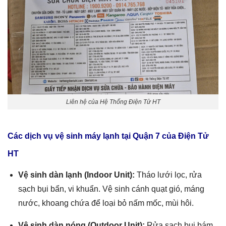
Liên hệ của Hệ Thống Điện Tử HT
Các dịch vụ vệ sinh máy lạnh tại Quận 7 của Điện Tử
HT
Vệ sinh dàn lạnh (Indoor Unit):
Tháo lưới lọc, rửa
sạch bụi bẩn, vi khuẩn. Vệ sinh cánh quạt gió, máng
nước, khoang chứa để loại bỏ nấm mốc, mùi hôi.
Vệ sinh dàn nóng (Outdoor Unit):
Rửa sạch bụi bám