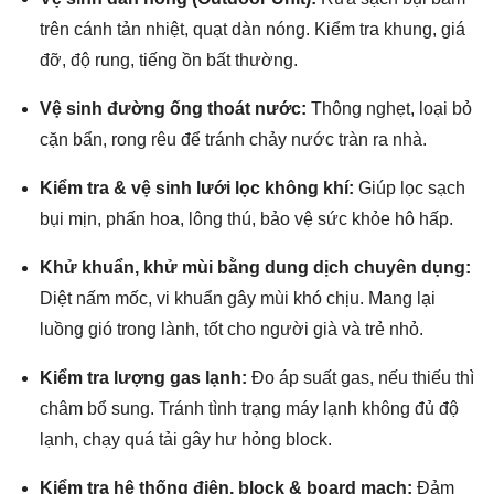
trên cánh tản nhiệt, quạt dàn nóng. Kiểm tra khung, giá
đỡ, độ rung, tiếng ồn bất thường.
Vệ sinh đường ống thoát nước:
Thông nghẹt, loại bỏ
cặn bẩn, rong rêu để tránh chảy nước tràn ra nhà.
Kiểm tra & vệ sinh lưới lọc không khí:
Giúp lọc sạch
bụi mịn, phấn hoa, lông thú, bảo vệ sức khỏe hô hấp.
Khử khuẩn, khử mùi bằng dung dịch chuyên dụng:
Diệt nấm mốc, vi khuẩn gây mùi khó chịu. Mang lại
luồng gió trong lành, tốt cho người già và trẻ nhỏ.
Kiểm tra lượng gas lạnh:
Đo áp suất gas, nếu thiếu thì
châm bổ sung. Tránh tình trạng máy lạnh không đủ độ
lạnh, chạy quá tải gây hư hỏng block.
Kiểm tra hệ thống điện, block & board mạch:
Đảm