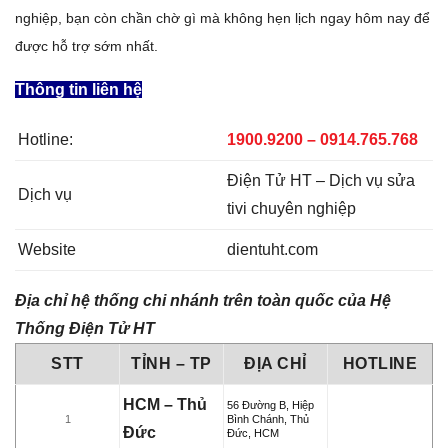
nghiệp, bạn còn chần chờ gì mà không hẹn lịch ngay hôm nay để
được hỗ trợ sớm nhất.
Thông tin liên hệ
Hotline:
1900.9200 – 0914.765.768
Điện Tử HT – Dịch vụ sửa
Dịch vụ
tivi chuyên nghiệp
Website
dientuht.com
Địa chỉ hệ thống chi nhánh trên toàn quốc của Hệ
Thống Điện Tử HT
STT
TỈNH – TP
ĐỊA CHỈ
HOTLINE
HCM – Thủ
56 Đường B, Hiệp
1
Bình Chánh, Thủ
Đức
Đức, HCM