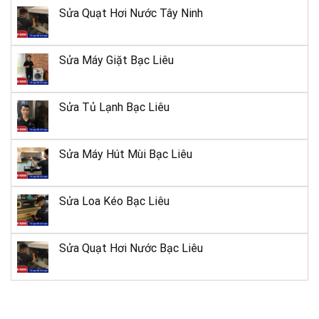
259 Đống Đa, P. Thị
Bình Định
20
Nại, TP. Quy Nhơn,
Sửa Quạt Hơi Nước Tây Ninh
Bình Định
09 Võ Thị
Sửa Máy Giặt Bạc Liêu
Sáu, Phường
Bạc Liêu
21
8, TP. Bạc
Liêu
Sửa Tủ Lạnh Bạc Liêu
149 An
Dương
Sửa Máy Hút Mùi Bạc Liêu
Vương, Long
Tây Ninh
22
Thành Bắc,
Sửa Loa Kéo Bạc Liêu
Hòa Thành,
TP. Tây Ninh
Sửa Quạt Hơi Nước Bạc Liêu
13 Lâm
Hoàng,
Huế
23
Phường Vỹ