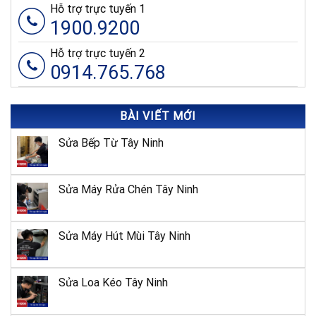
01 Đỗ Tường
Hỗ trợ trực tuyến 1
Long An
14
Phong, Phường 2,
1900.9200
TP.Tân An, Long An
200 Ngô Quyền,
Hỗ trợ trực tuyến 2
Đà Lạt
15
Phường 6, TP Đà
Lạt, Lâm Đồng
0914.765.768
1002 Nguyễn Trung
Trực, Phường An
Kiên Giang
16
Hòa, TP Rạch Giá,
Tỉnh Kiên Giang
BÀI VIẾT MỚI
18 Đường B, TTHC
Bình Dương
Sửa Bếp Từ Tây Ninh
Dĩ An, KP Nhị Đồng
17
2, TP Dĩ An, Bình
– Dĩ An
Dương
205 Trần Phú, P.
Sửa Máy Rửa Chén Tây Ninh
Thành Công, TP.
Đắk Lắk
18
Buôn Ma Thuột,
Đắk Lắk
06 Trần Phú,
Sửa Máy Hút Mùi Tây Ninh
TP. Đồng
Bình Phước
19
Xoài, Bình
Sửa Loa Kéo Tây Ninh
Phước