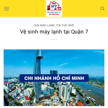
Skip
to
content
SỬA MÁY LẠNH
,
TIN TỨC MỚI
Vệ sinh máy lạnh tại Quận 7