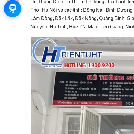
Hệ Thống Điện Tử HT có hệ thống chi nhánh trê
Zalo
Thơ, Hà Nội và các tỉnh: Đồng Nai, Bình Dương,
Zalo
Lâm Đồng, Đắk Lắk, Đắk Nông, Quảng Bình, Gia 
Nguyên, Hà Tĩnh, Huế, Cà Mau, Tiền Giang, Nin