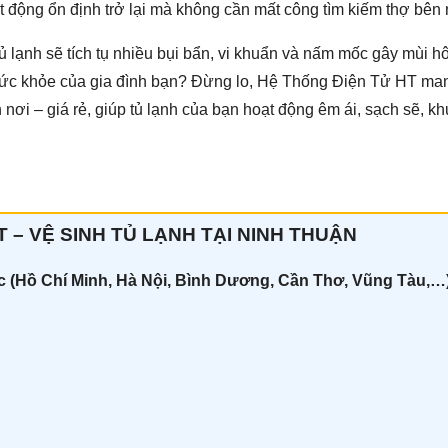
oạt động ổn định trở lại mà không cần mất công tìm kiếm thợ bên 
tủ lạnh sẽ tích tụ nhiều bụi bẩn, vi khuẩn và nấm mốc gây mùi h
sức khỏe của gia đình bạn? Đừng lo, Hệ Thống Điện Tử HT ma
ận nơi – giá rẻ, giúp tủ lạnh của bạn hoạt động êm ái, sạch sẽ, k
 – VỆ SINH TỦ LẠNH TẠI NINH THUẬN
ốc (Hồ Chí Minh, Hà Nội, Bình Dương, Cần Thơ, Vũng Tàu,…