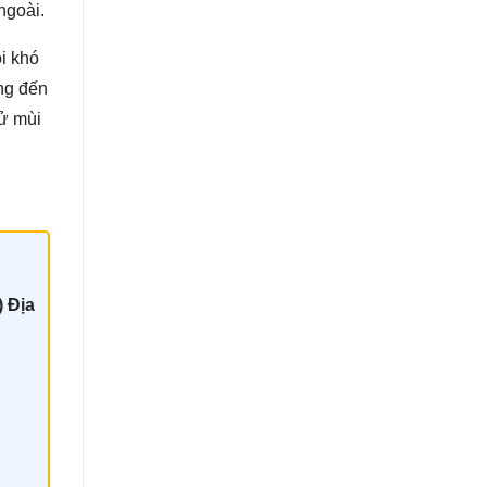
ngoài.
ôi khó
ng đến
hử mùi
) Địa