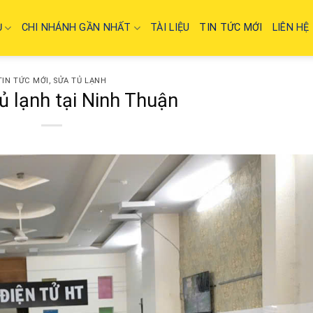
Ụ
CHI NHÁNH GẦN NHẤT
TÀI LIỆU
TIN TỨC MỚI
LIÊN HỆ
TIN TỨC MỚI
,
SỬA TỦ LẠNH
tủ lạnh tại Ninh Thuận