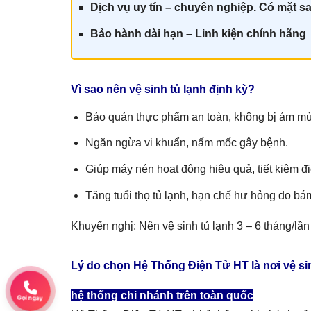
Dịch vụ uy tín – chuyên nghiệp. Có mặt sa
Bảo hành dài hạn – Linh kiện chính hãn
g
Vì sao nên vệ sinh tủ lạnh định kỳ?
Bảo quản thực phẩm an toàn, không bị ám mù
Ngăn ngừa vi khuẩn, nấm mốc gây bệnh.
Giúp máy nén hoạt động hiệu quả, tiết kiệm đ
Tăng tuổi thọ tủ lạnh, hạn chế hư hỏng do bá
Khuyến nghị:
Nên
vệ sinh tủ lạnh 3 – 6 tháng/lần
Lý do chọn Hệ Thống Điện Tử HT là nơi vệ sin
hệ thống chi nhánh trên toàn quốc
Gọi ngay