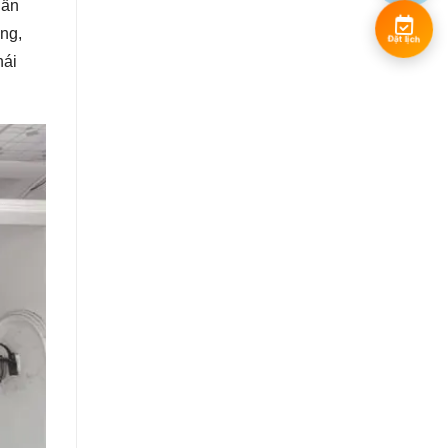
Cần
ng,
Đặt lịch
hái