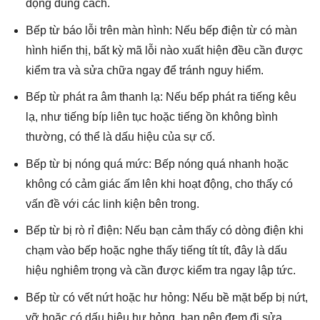
động đúng cách.
Bếp từ báo lỗi trên màn hình: Nếu bếp điện từ có màn
hình hiển thị, bất kỳ mã lỗi nào xuất hiện đều cần được
kiểm tra và sửa chữa ngay để tránh nguy hiểm.
Bếp từ phát ra âm thanh lạ: Nếu bếp phát ra tiếng kêu
lạ, như tiếng bíp liên tục hoặc tiếng ồn không bình
thường, có thể là dấu hiệu của sự cố.
Bếp từ bị nóng quá mức: Bếp nóng quá nhanh hoặc
không có cảm giác ấm lên khi hoạt động, cho thấy có
vấn đề với các linh kiện bên trong.
Bếp từ bị rò rỉ điện: Nếu bạn cảm thấy có dòng điện khi
chạm vào bếp hoặc nghe thấy tiếng tít tít, đây là dấu
hiệu nghiêm trọng và cần được kiểm tra ngay lập tức.
Bếp từ có vết nứt hoặc hư hỏng: Nếu bề mặt bếp bị nứt,
vỡ hoặc có dấu hiệu hư hỏng, bạn nên đem đi sửa