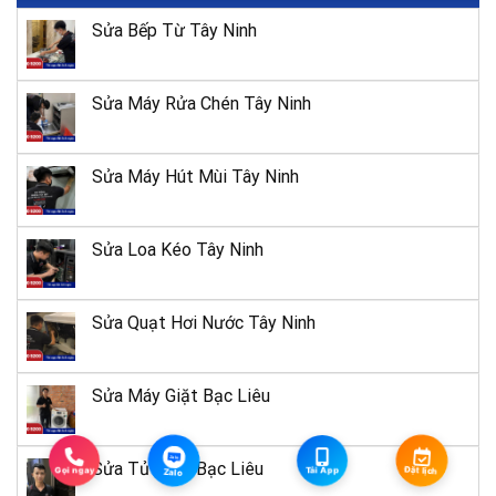
17
2, TP Dĩ An, Bình
– Dĩ An
Sửa Bếp Từ Tây Ninh
Dương
205 Trần Phú, P.
Thành Công, TP.
Đắk Lắk
18
Buôn Ma Thuột,
Sửa Máy Rửa Chén Tây Ninh
Đắk Lắk
06 Trần Phú,
TP. Đồng
Sửa Máy Hút Mùi Tây Ninh
Bình Phước
19
Xoài, Bình
Phước
Sửa Loa Kéo Tây Ninh
259 Đống Đa, P. Thị
Bình Định
20
Nại, TP. Quy Nhơn,
Bình Định
Sửa Quạt Hơi Nước Tây Ninh
09 Võ Thị
Sáu, Phường
Bạc Liêu
21
Sửa Máy Giặt Bạc Liêu
8, TP. Bạc
Liêu
Zalo
Sửa Tủ Lạnh Bạc Liêu
Gọi ngay
Tải App
Đặt lịch
Zalo
149 An