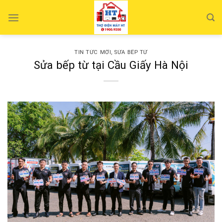
Skip
to
content
TIN TỨC MỚI
,
SỬA BẾP TỪ
Sửa bếp từ tại Cầu Giấy Hà Nội