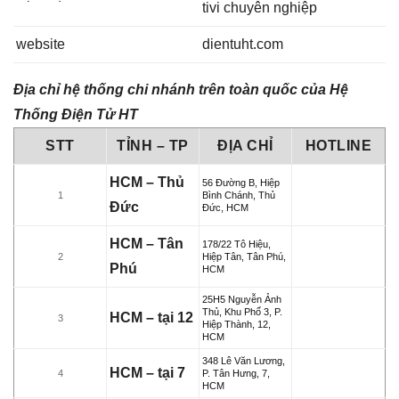
tivi chuyên nghiệp
website
dientuht.com
Địa chỉ hệ thống chi nhánh trên toàn quốc của Hệ
Thống Điện Tử HT
STT
TỈNH – TP
ĐỊA CHỈ
HOTLINE
HCM – Thủ
56 Đường B, Hiệp
1
Bình Chánh, Thủ
Đức
Đức, HCM
HCM – Tân
178/22 Tô Hiệu,
2
Hiệp Tân, Tân Phú,
Phú
HCM
25H5 Nguyễn Ảnh
Thủ, Khu Phố 3, P.
HCM – tại 12
3
Hiệp Thành, 12,
HCM
348 Lê Văn Lương,
HCM – tại 7
4
P. Tân Hưng, 7,
HCM