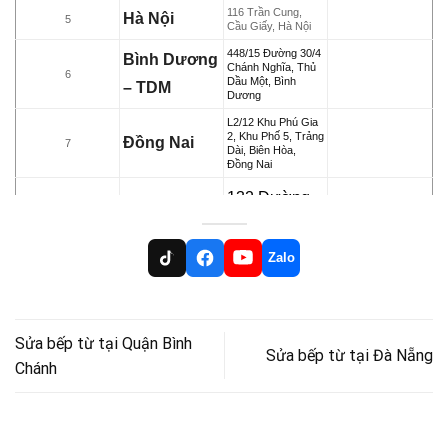
116 Trần Cung,
Hà Nội
5
Cầu Giấy, Hà Nội
448/15 Đường 30/4
Bình Dương
Chánh Nghĩa, Thủ
6
Dầu Một, Bình
– TDM
Dương
L2/12 Khu Phú Gia
2, Khu Phố 5, Trảng
Đồng Nai
7
Dài, Biên Hòa,
Đồng Nai
132 Đường
B25, KĐC
91B, P. An
Zalo
Cần Thơ
8
Khánh, Ninh
Kiều, TP.
Cần Thơ
Sửa bếp từ tại Quận Bình
Sửa bếp từ tại Đà Nẵng
Chánh
33-23F Phạm Thái
Bường, TP. Vĩnh
Vĩnh Long
9
Long, Tỉnh Vĩnh
Long
34 Lý Nam Đế, Trà