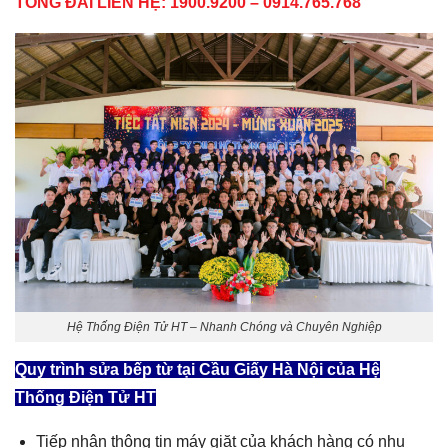
TỔNG ĐÀI LIÊN HỆ:
1900.9200 – 0914.765.768
Hệ Thống Điện Tử HT – Nhanh Chóng và Chuyên Nghiệp
Quy trình
sửa bếp từ tại Cầu Giấy Hà Nội
của Hệ
Thống Điện Tử HT
Tiếp nhận thông tin máy giặt của khách hàng có nhu