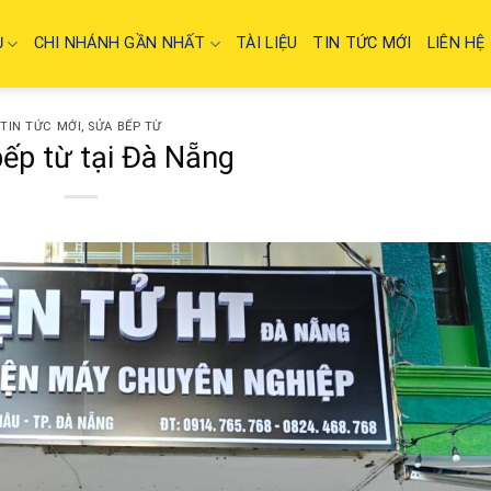
Ụ
CHI NHÁNH GẦN NHẤT
TÀI LIỆU
TIN TỨC MỚI
LIÊN HỆ
TIN TỨC MỚI
,
SỬA BẾP TỪ
ếp từ tại Đà Nẵng