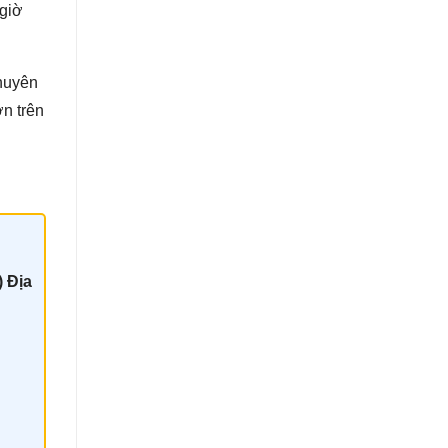
 giờ
chuyên
ơn trên
) Địa