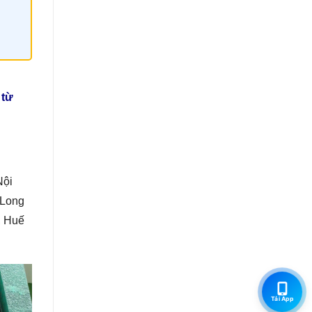
 từ
Nội
 Long
, Huế
Tải App